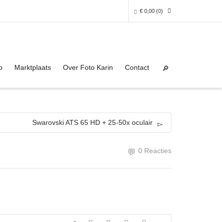
€
0,00
(0)
Super Search
0 producten in het winkelmandje
p
Marktplaats
Over Foto Karin
Contact
Je winkelmandje is helaas leeg.
NAAR DE SHOP
Swarovski ATS 65 HD + 25-50x oculair
0 Reacties