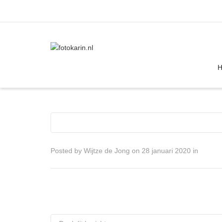
I'm looking for
product
in a size
size
Posted by
Wijtze de Jong
on
28 januari 2020
in