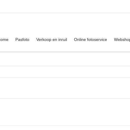
. Show me the
colour
items.
Home
Pasfoto
Verkoop en inruil
Online fotoservice
Websho