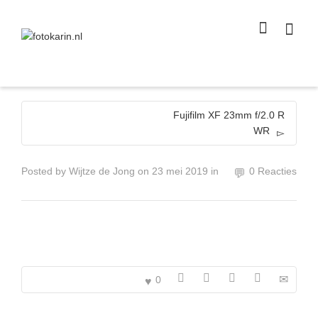
I'm looking for
product
in a size
size
.
Show me the
colour
items.
Super Search
Fujifilm XF 23mm f/2.0 R
WR
Posted by
Wijtze de Jong
on
23 mei 2019
in
0 Reacties
0