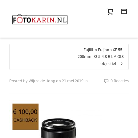
I'm looking for
product
in a size
size
.
Show me the
colour
items.
Super Search
Fujifilm Fujinon XF 55-
200mm f/3.5-4.8 R LM OIS
objectief
Posted by
Wijtze de Jong
on
21 mei 2019
in
0 Reacties