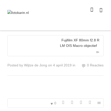
I'm looking for
product
in a size
size
.
Show me the
colour
items.
Super Search
Fujifilm XF 80mm f2.8 R
LM OIS Macro objectief
Posted by
Wijtze de Jong
on
4 april 2019
in
0 Reacties
0