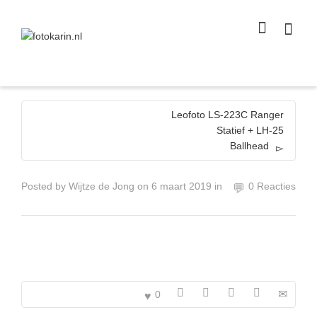
I'm looking for
product
in a size
size
.
Show me the
colour
items.
Super Search
Leofoto LS-223C Ranger
Statief + LH-25
Ballhead
Posted by
Wijtze de Jong
on
6 maart 2019
in
0 Reacties
0