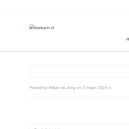
I'm looking for
product
in a size
size
Posted by
Wijtze de Jong
on
2 maart 2019
in