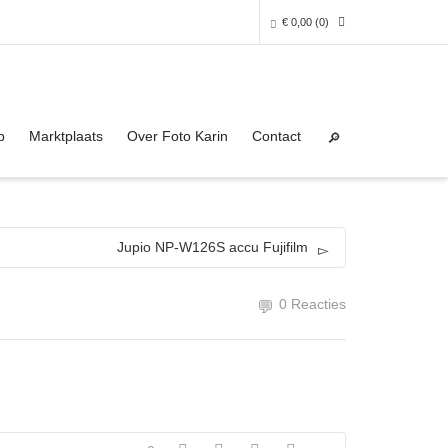
€
0,00
(0)
Super Search
0 producten in het winkelmandje
p
Marktplaats
Over Foto Karin
Contact
Je winkelmandje is helaas leeg.
NAAR DE SHOP
Jupio NP-W126S accu Fujifilm
0 Reacties