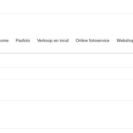
. Show me the
colour
items.
Home
Pasfoto
Verkoop en inruil
Online fotoservice
Websho