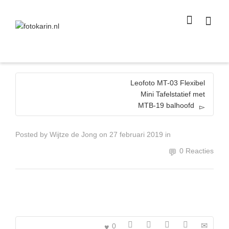
I'm looking for
product
in a size
size
.
Show me the
colour
items.
Super Search
Leofoto MT-03 Flexibel
Mini Tafelstatief met
MTB-19 balhoofd
Posted by
Wijtze de Jong
on
27 februari 2019
in
0 Reacties
0