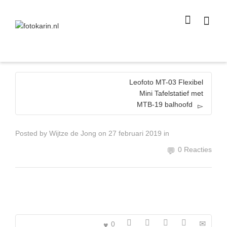
I'm looking for
product
in a size
size
.
Show me the
colour
items.
Super Search
Leofoto MT-03 Flexibel
Mini Tafelstatief met
MTB-19 balhoofd
Posted by
Wijtze de Jong
on
27 februari 2019
in
0 Reacties
0