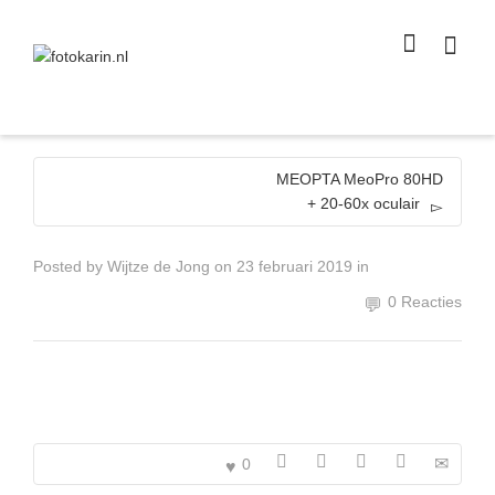
I'm looking for
product
in a size
size
.
Show me the
colour
items.
Super Search
MEOPTA MeoPro 80HD
+ 20-60x oculair
Posted by
Wijtze de Jong
on
23 februari 2019
in
0 Reacties
0