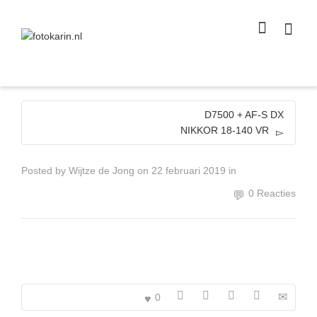
I'm looking for
product
in a size
size
.
Show me the
colour
items.
Super Search
D7500 + AF-S DX
NIKKOR 18-140 VR
Posted by
Wijtze de Jong
on
22 februari 2019
in
0 Reacties
0