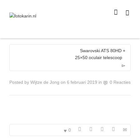
I'm looking for
product
in a size
size
.
Show me the
colour
items.
Super Search
Swarovski ATS 80HD +
25×50 oculair telescoop
Posted by
Wijtze de Jong
on
6 februari 2019
in
0 Reacties
0