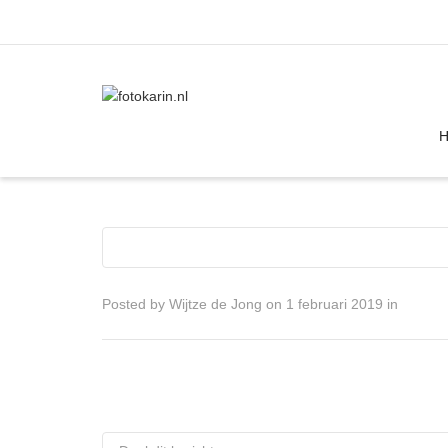
I'm looking for
product
in a size
size
Posted by
Wijtze de Jong
on
1 februari 2019
in