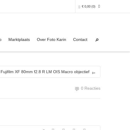
€
0,00
(0)
Super Search
0 producten in het winkelmandje
p
Marktplaats
Over Foto Karin
Contact
Je winkelmandje is helaas leeg.
NAAR DE SHOP
Fujifilm XF 80mm f2.8 R LM OIS Macro objectief
0 Reacties