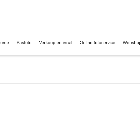
. Show me the
colour
items.
Home
Pasfoto
Verkoop en inruil
Online fotoservice
Websho