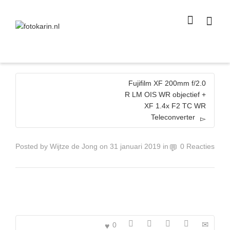
I'm looking for
product
in a size
size
.
Show me the
colour
items.
Super Search
Fujifilm XF 200mm f/2.0
R LM OIS WR objectief +
XF 1.4x F2 TC WR
Teleconverter
Posted by
Wijtze de Jong
on
31 januari 2019
in
0 Reacties
0