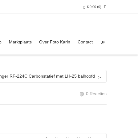
€
0,00
(0)
Super Search
0 producten in het winkelmandje
p
Marktplaats
Over Foto Karin
Contact
Je winkelmandje is helaas leeg.
NAAR DE SHOP
nger RF-224C Carbonstatief met LH-25 balhoofd
0 Reacties