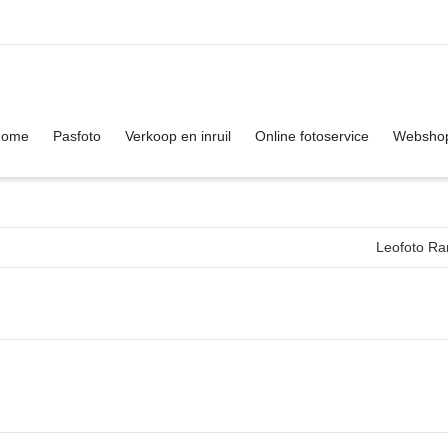
. Show me the
colour
items.
Home
Pasfoto
Verkoop en inruil
Online fotoservice
Websho
Leofoto Ra