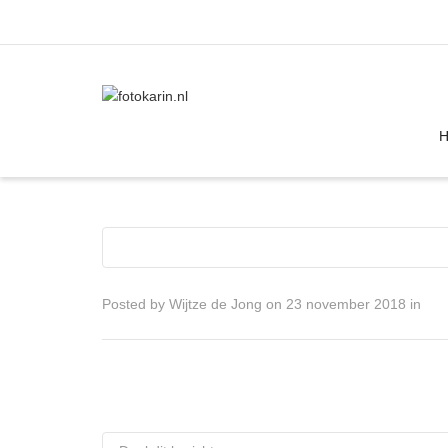
I'm looking for
product
in a size
size
Posted by
Wijtze de Jong
on
23 november 2018
in