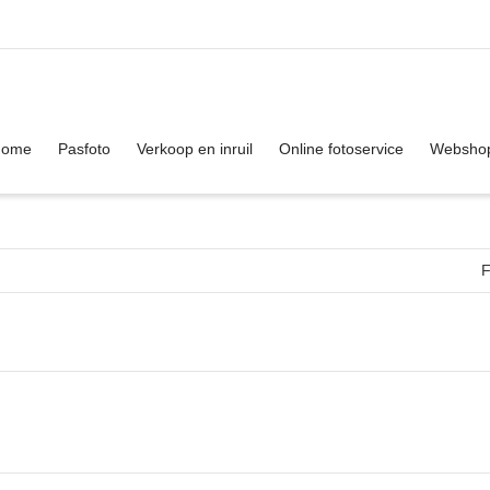
. Show me the
colour
items.
Home
Pasfoto
Verkoop en inruil
Online fotoservice
Websho
F