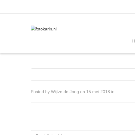
I'm looking for
product
in a size
size
Posted by
Wijtze de Jong
on
15 mei 2018
in