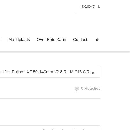
€
0,00
(0)
Super Search
0 producten in het winkelmandje
p
Marktplaats
Over Foto Karin
Contact
Je winkelmandje is helaas leeg.
NAAR DE SHOP
ujifilm Fujinon XF 50-140mm f/2.8 R LM OIS WR
0 Reacties