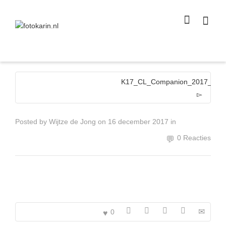
I'm looking for
product
in a size
size
.
Show me the
colour
items.
Super Search
K17_CL_Companion_2017_plus_
Posted by
Wijtze de Jong
on
16 december 2017
in
0 Reacties
0