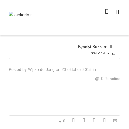
I'm looking for
product
in a size
size
.
Show me the
colour
items.
Super Search
Bynolyt Buzzard III –
8×42 SHR
Posted by
Wijtze de Jong
on
23 oktober 2015
in
0 Reacties
0