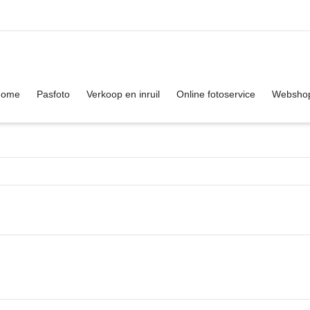
. Show me the
colour
items.
Home
Pasfoto
Verkoop en inruil
Online fotoservice
Websho