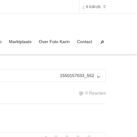
€
0,00
(0)
Super Search
0 producten in het winkelmandje
p
Marktplaats
Over Foto Karin
Contact
Je winkelmandje is helaas leeg.
NAAR DE SHOP
1550157033_552
0 Reacties