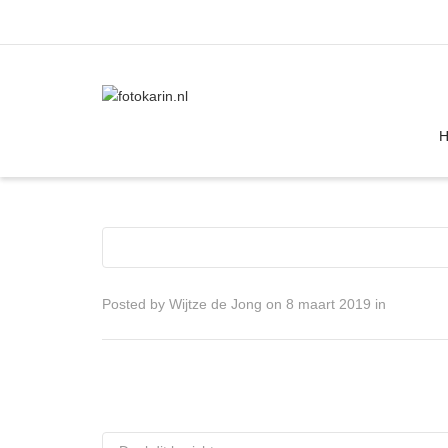
I'm looking for
product
in a size
size
Posted by
Wijtze de Jong
on
8 maart 2019
in