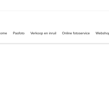
. Show me the
colour
items.
Home
Pasfoto
Verkoop en inruil
Online fotoservice
Websho