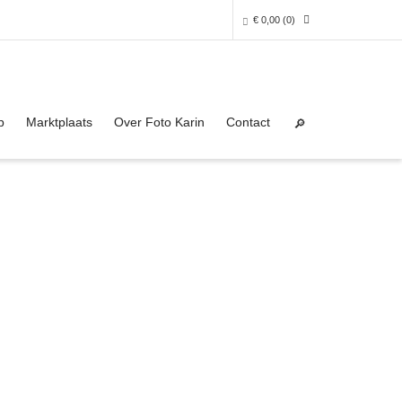
€
0,00
(0)
Super Search
0 producten in het winkelmandje
p
Marktplaats
Over Foto Karin
Contact
Je winkelmandje is helaas leeg.
NAAR DE SHOP