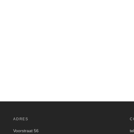
ADRES
C
Voorstraat 56
te