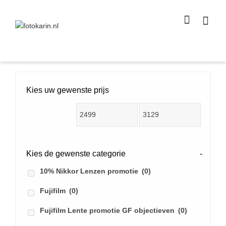
I'm looking for
product
in a size
size
.
Show me the
colour
items.
Super Search
Kies uw gewenste prijs
Kies de gewenste categorie
-
10% Nikkor Lenzen promotie
(0)
Fujifilm
(0)
Fujifilm Lente promotie GF objectieven
(0)