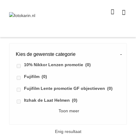
I'm looking for
product
in a size
size
.
Show me the
colour
items.
Super Search
Kies de gewenste categorie
-
10% Nikkor Lenzen promotie
(0)
Fujifilm
(0)
Fujifilm Lente promotie GF objectieven
(0)
Itzhak de Laat Helmen
(0)
Toon meer
Enig resultaat