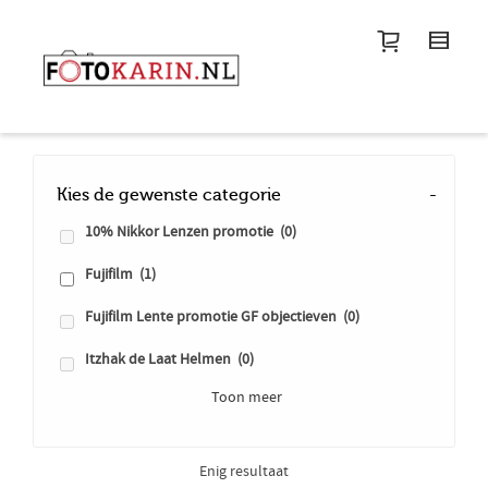
I'm looking for
product
in a size
size
.
Show me the
colour
items.
Super Search
Kies de gewenste categorie
-
10% Nikkor Lenzen promotie
(0)
Fujifilm
(1)
Fujifilm Lente promotie GF objectieven
(0)
Itzhak de Laat Helmen
(0)
Toon meer
Enig resultaat