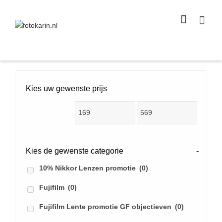
I'm looking for
product
in a size
size
.
Show me the
colour
items.
Super Search
Kies uw gewenste prijs
Kies de gewenste categorie
-
10% Nikkor Lenzen promotie
(0)
Fujifilm
(0)
Fujifilm Lente promotie GF objectieven
(0)