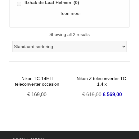
Itzhak de Laat Helmen
(0)
Toon meer
Showing all 2 results
Nikon TC-14E II
Nikon Z teleconverter TC-
teleconverter occasion
1.4 x
Oorspronkelijke
Huidige
€
169,00
€
619,00
€
569,00
prijs
prijs
was:
is:
€ 619,00.
€ 569,0