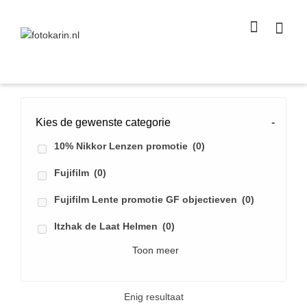
I'm looking for
product
in a size
size
.
Show me the
colour
items.
Super Search
Kies de gewenste categorie
-
10% Nikkor Lenzen promotie
(0)
Fujifilm
(0)
Fujifilm Lente promotie GF objectieven
(0)
Itzhak de Laat Helmen
(0)
Toon meer
Enig resultaat