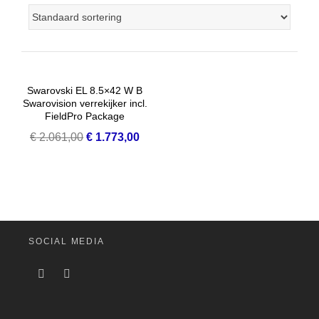
Swarovski EL 8.5×42 W B
Swarovision verrekijker incl.
FieldPro Package
Oorspronkelijke
Huidige
€
2.061,00
€
1.773,00
prijs
prijs
was:
is:
€ 2.061,00.
€ 1.773,00.
SOCIAL MEDIA