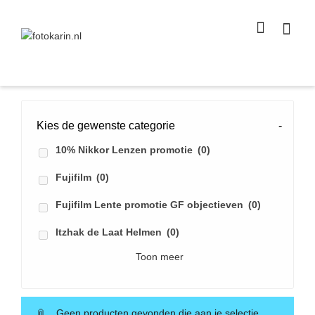
I'm looking for
product
in a size
size
.
Show me the
colour
items.
Super Search
Kies de gewenste categorie
-
10% Nikkor Lenzen promotie
(0)
Fujifilm
(0)
Fujifilm Lente promotie GF objectieven
(0)
Itzhak de Laat Helmen
(0)
Toon meer
Geen producten gevonden die aan je selectie