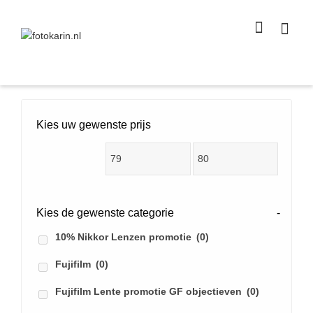
I'm looking for
product
in a size
size
.
Show me the
colour
items.
Super Search
Kies uw gewenste prijs
Kies de gewenste categorie
-
10% Nikkor Lenzen promotie
(0)
Fujifilm
(0)
Fujifilm Lente promotie GF objectieven
(0)