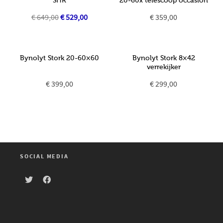
SHR
20-60x telescoop occasion
Oorspronkelijke
Huidige
€
649,00
€
529,00
€
359,00
prijs
prijs
was:
is:
€ 649,00.
€ 529,00.
Bynolyt Stork 20-60×60
Bynolyt Stork 8×42
verrekijker
€
399,00
€
299,00
SOCIAL MEDIA