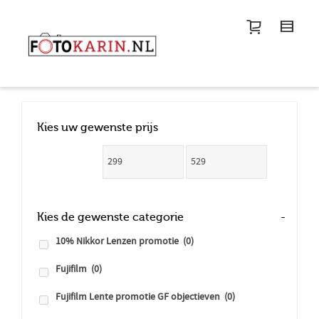
I'm looking for
product
in a size
size
.
Show me the
colour
items.
Super Search
Kies uw gewenste prijs
Kies de gewenste categorie
-
10% Nikkor Lenzen promotie
(0)
Fujifilm
(0)
Fujifilm Lente promotie GF objectieven
(0)