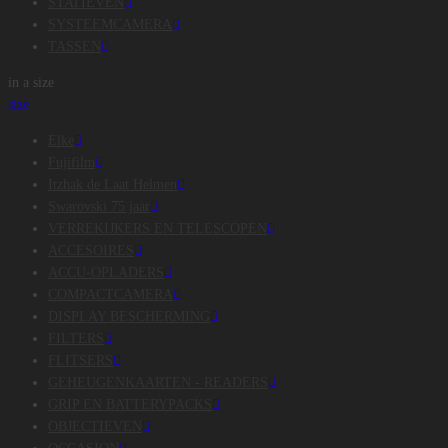
STATIEVEN
SYSTEEMCAMERA
TASSEN
in a size
size
Elke
Fujifilm
Itzhak de Laat Helmen
Swarovski 75 jaar
VERREKIJKERS EN TELESCOPEN
ACCESOIRES
ACCU-OPLADERS
COMPACTCAMERA
DISPLAY BESCHERMING
FILTERS
FLITSERS
GEHEUGENKAARTEN - READERS
GRIP EN BATTERYPACKS
OBJECTIEVEN