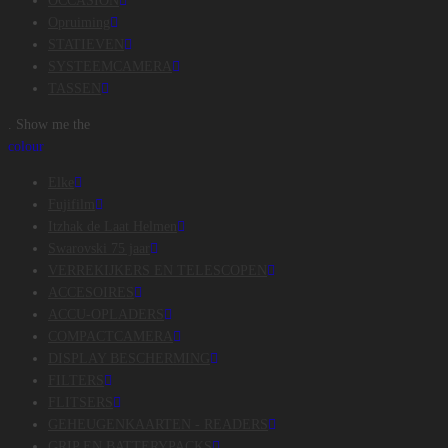
OCCASION
Opruiming
STATIEVEN
SYSTEEMCAMERA
TASSEN
. Show me the
colour
Elke
Fujifilm
Itzhak de Laat Helmen
Swarovski 75 jaar
VERREKIJKERS EN TELESCOPEN
ACCESOIRES
ACCU-OPLADERS
COMPACTCAMERA
DISPLAY BESCHERMING
FILTERS
FLITSERS
GEHEUGENKAARTEN - READERS
GRIP EN BATTERYPACKS