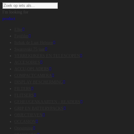
I'm looking for
product
Elke
Fujifilm
Itzhak de Laat Helmen
Swarovski 75 jaar
VERREKIJKERS EN TELESCOPEN
ACCESOIRES
ACCU-OPLADERS
COMPACTCAMERA
DISPLAY BESCHERMING
FILTERS
FLITSERS
GEHEUGENKAARTEN - READERS
GRIP EN BATTERYPACKS
OBJECTIEVEN
OCCASION
Opruiming