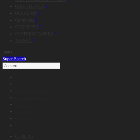
OBJECTIEVEN
OCCASION
Opruiming
STATIEVEN
SYSTEEMCAMERA
TASSEN
items.
Super Search
Home
Pasfoto
Verkoop en inruil
Online fotoservice
Webshop
Marktplaats
Over Foto Karin
Contact
€
0,00
(0)