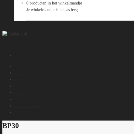
0 producten in het winkelmandje
Je winkelmandje is helaas leeg.
Naar de shop
Home
Pasfoto
Verkoop en inruil
Online fotoservice
Webshop
Marktplaats
Over Foto Karin
Contact
BP30