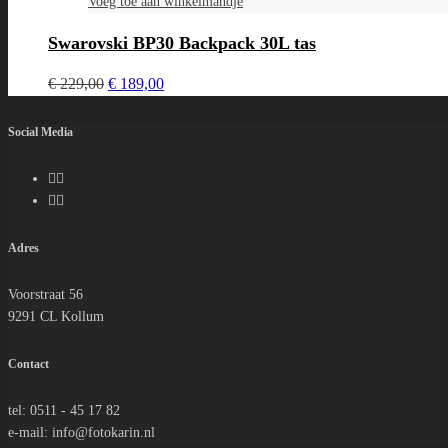
Voeg toe aan winkelmandje
Swarovski BP30 Backpack 30L tas
Oorspronkelijke
Huidige
€
229,00
€
189,00
prijs
prijs
was:
is:
Social Media
€ 229,00.
€ 189,00.
Adres
Voorstraat 56
9291 CL Kollum
Contact
tel: 0511 - 45 17 82
e-mail: info@fotokarin.nl