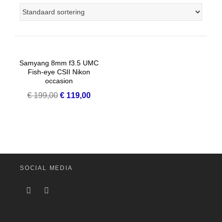
Samyang 8mm f3.5 UMC
Fish-eye CSII Nikon
occasion
Oorspronkelijke
Huidige
€
199,00
€
119,00
prijs
prijs
was:
is:
€ 199,00.
€ 119,00.
SOCIAL MEDIA