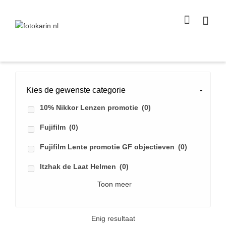
I'm looking for
product
in a size
size
.
Show me the
colour
items.
Super Search
Kies de gewenste categorie
-
10% Nikkor Lenzen promotie
(0)
Fujifilm
(0)
Fujifilm Lente promotie GF objectieven
(0)
Itzhak de Laat Helmen
(0)
Toon meer
Enig resultaat