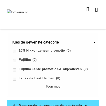
I'm looking for
product
in a size
size
.
Show me the
colour
items.
Super Search
Kies de gewenste categorie
-
10% Nikkor Lenzen promotie
(0)
Fujifilm
(0)
Fujifilm Lente promotie GF objectieven
(0)
Itzhak de Laat Helmen
(0)
Toon meer
Geen producten gevonden die aan je selectie