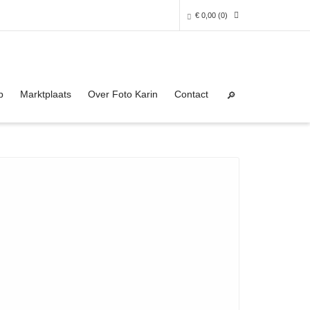
€
0,00
(0)
Super Search
0 producten in het winkelmandje
p
Marktplaats
Over Foto Karin
Contact
Je winkelmandje is helaas leeg.
NAAR DE SHOP