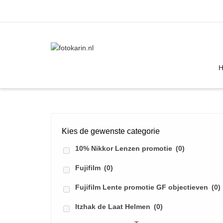
I'm looking for
product
in a size
size
Kies de gewenste categorie
10% Nikkor Lenzen promotie
(0)
Fujifilm
(0)
Fujifilm Lente promotie GF objectieven
(0)
Itzhak de Laat Helmen
(0)