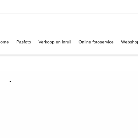
. Show me the
colour
items.
Home
Pasfoto
Verkoop en inruil
Online fotoservice
Websho
-