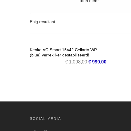
Toon meer
Enig resultaat
SALE!
Kenko VC-Smart 15×42 Cellarto WP
(blue) verrekijker gestabiliseerd!
VOEG TOE AAN WINKELMANDJE
Oorspronkelijke
Huidige
€
1.098,00
€
999,00
prijs
prijs
was:
is:
€ 1.098,00.
€ 999,00.
SOCIAL MEDIA