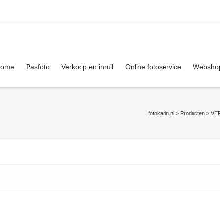
. Show me the
colour
items.
Home
Pasfoto
Verkoop en inruil
Online fotoservice
Websho
fotokarin.nl
>
Producten
>
VE