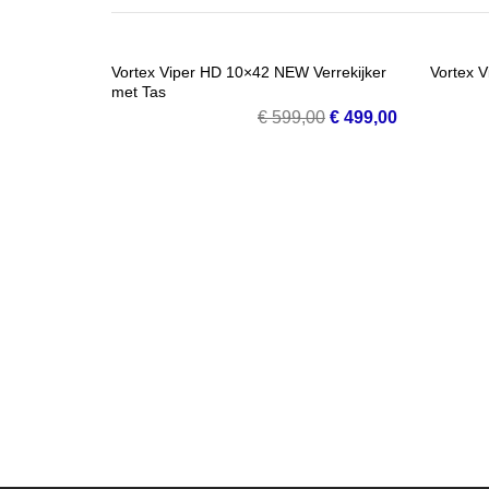
SALE!
Vortex Viper HD 10×42 NEW Verrekijker
Vortex V
met Tas
VOEG TOE AAN WINKELMANDJE
VOE
Oorspronkelijke
Huidige
€
599,00
€
499,00
prijs
prijs
was:
is:
€ 599,00.
€ 499,00.