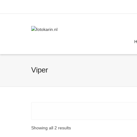
I'm looking for
product
in a size
size
Viper
Showing all 2 results