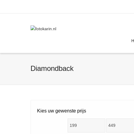
I'm looking for
product
in a size
size
Diamondback
Kies uw gewenste prijs