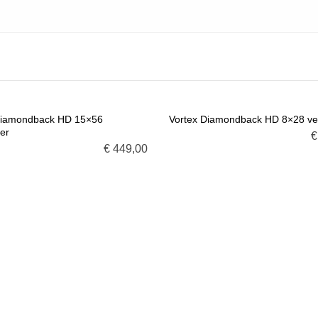
Diamondback HD 15×56
Vortex Diamondback HD 8×28 ver
ker
€
G TOE AAN WINKELMANDJE
VOEG TOE AAN WINKELMANDJ
€
449,00