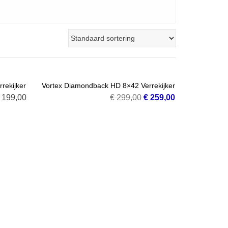
SALE!
rekijker
Vortex Diamondback HD 8×42 Verrekijker
Oorspronkelijke
Huidige
199,00
€
299,00
€
259,00
E
VOEG TOE AAN WINKELMANDJE
prijs
prijs
was:
is:
€ 299,00.
€ 259,00.