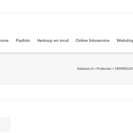
. Show me the
colour
items.
Home
Pasfoto
Verkoop en inruil
Online fotoservice
Websho
fotokarin.nl
>
Producten
>
VERREKIJK