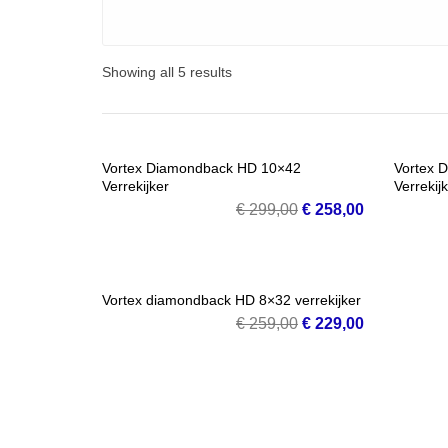
Showing all 5 results
SALE!
Vortex Diamondback HD 10×42
Vortex 
Verrekijker
Verrekij
VOEG TOE AAN WINKELMANDJE
VOE
Oorspronkelijke
Huidige
€
299,00
€
258,00
prijs
prijs
was:
is:
€ 299,00.
€ 258,00.
SALE!
Vortex diamondback HD 8×32 verrekijker
Oorspronkelijke
Huidige
€
259,00
€
229,00
VOEG TOE AAN WINKELMANDJE
prijs
prijs
was:
is:
€ 259,00.
€ 229,00.