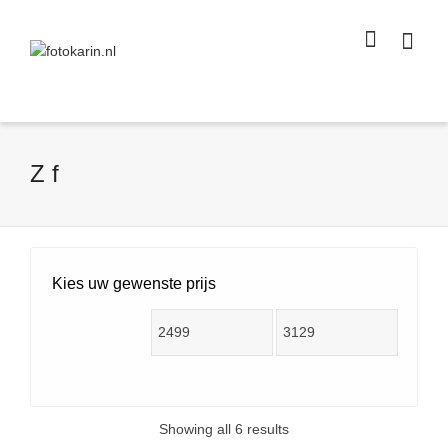
I'm looking for
product
in a size
size
.
Show me the
colour
items.
Super Search
Z f
Kies uw gewenste prijs
Showing all 6 results