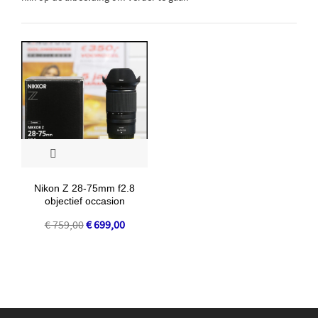
Nikon Z 28-75mm f2.8
objectief occasion
Oorspronkelijke
Huidige
€
759,00
€
699,00
prijs
prijs
was:
is:
€ 759,00.
€ 699,00.