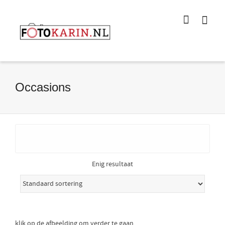
I'm looking for
product
in a size
size
.
Show me the
colour
items.
Super Search
Occasions
Enig resultaat
klik op de afbeelding om verder te gaan