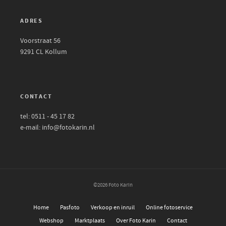
ADRES
Voorstraat 56
9291 CL Kollum
CONTACT
tel: 0511 - 45 17 82
e-mail: info@fotokarin.nl
©2026 Foto Karin
Home
Pasfoto
Verkoop en inruil
Online fotoservice
Webshop
Marktplaats
Over Foto Karin
Contact