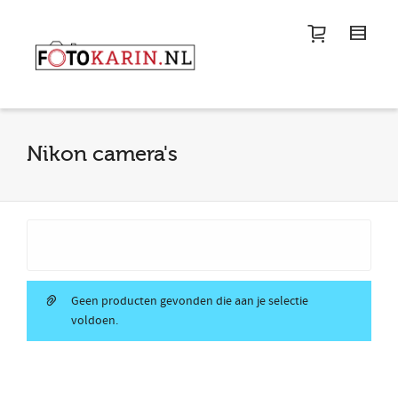
I'm looking for
product
in a size
size
.
Show me the
colour
items.
Super Search
Nikon camera's
Geen producten gevonden die aan je selectie
voldoen.