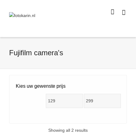
I'm looking for
product
in a size
size
.
Show me the
colour
items.
Super Search
Fujifilm camera's
Kies uw gewenste prijs
Showing all 2 results