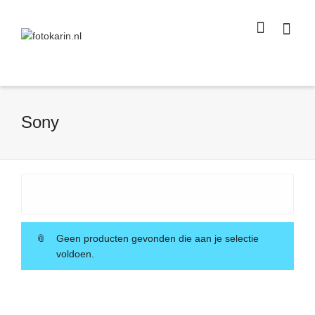
I'm looking for
product
in a size
size
.
Show me the
colour
items.
Super Search
Sony
Geen producten gevonden die aan je selectie
voldoen.