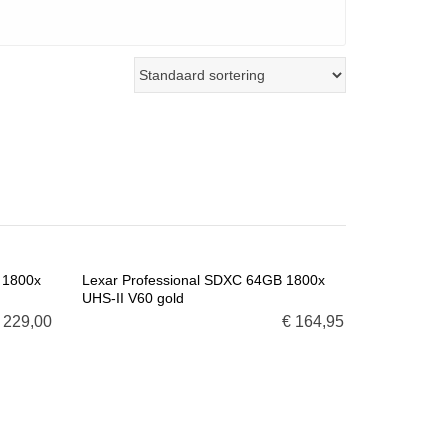
 1800x
Lexar Professional SDXC 64GB 1800x
UHS-II V60 gold
E
VOEG TOE AAN WINKELMANDJE
229,00
€
164,95