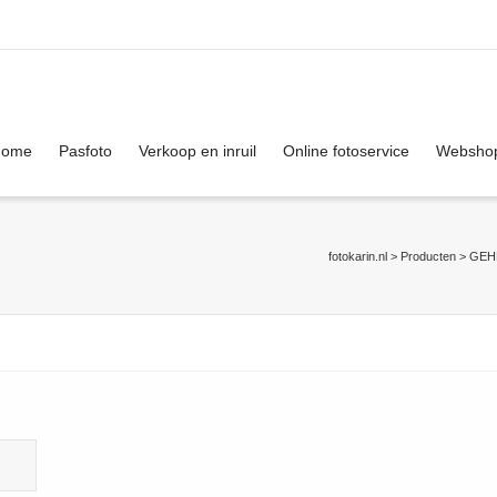
. Show me the
colour
items.
Home
Pasfoto
Verkoop en inruil
Online fotoservice
Websho
fotokarin.nl
>
Producten
>
GEH