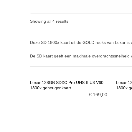
Showing all 4 results
Deze SD 1800x kaart uit de GOLD reeks van Lexar is 
De SD kaart geeft een maximale overdrachtssnelheid v
Lexar 128GB SDXC Pro UHS-II U3 V60
Lexar 1
1800x geheugenkaart
1800x g
VOEG TOE AAN WINKELMANDJE
VOE
€
169,00