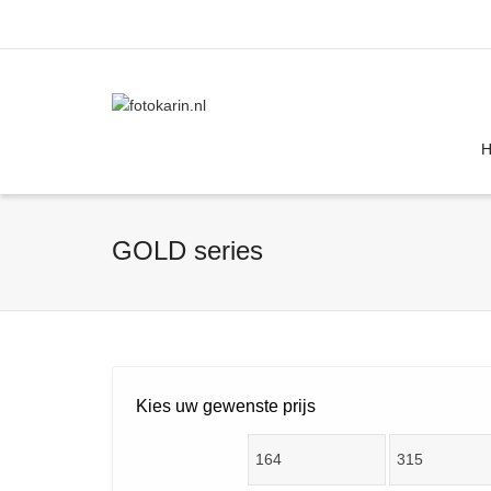
I'm looking for
product
in a size
size
GOLD series
Kies uw gewenste prijs