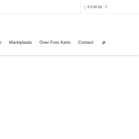
€
0,00
(0)
Super Search
0 producten in het winkelmandje
p
Marktplaats
Over Foto Karin
Contact
Je winkelmandje is helaas leeg.
NAAR DE SHOP