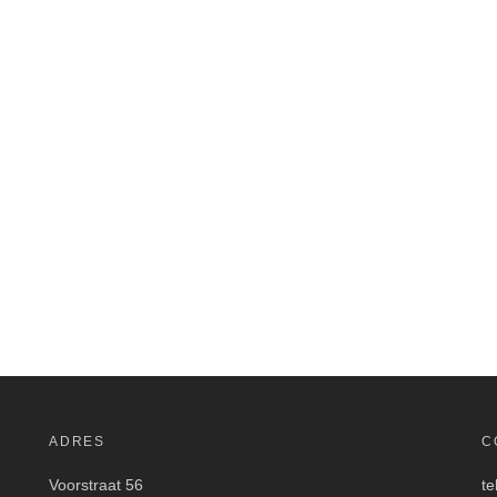
ADRES
C
Voorstraat 56
te