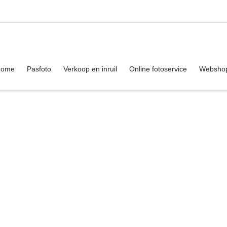
. Show me the
colour
items.
Home
Pasfoto
Verkoop en inruil
Online fotoservice
Websho