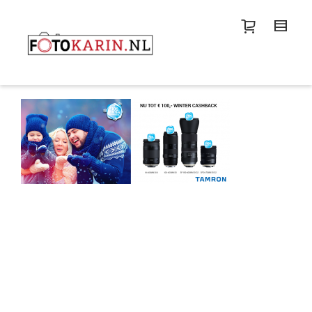
I'm looking for
product
in a size
size
.
Show me the
colour
items.
Super Search