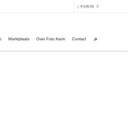
€
0,00
(0)
Super Search
0 producten in het winkelmandje
p
Marktplaats
Over Foto Karin
Contact
Je winkelmandje is helaas leeg.
NAAR DE SHOP