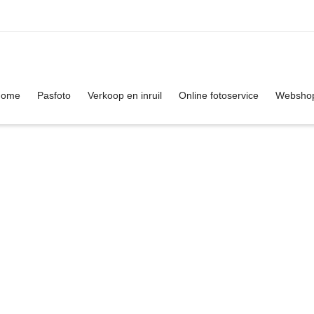
. Show me the
colour
items.
Home
Pasfoto
Verkoop en inruil
Online fotoservice
Websho