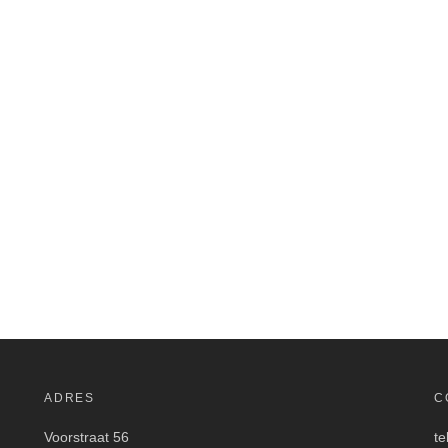
ADRES
C
Voorstraat 56
te