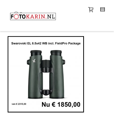
I'm looking for
product
in a size
size
.
Show me the
colour
items.
Super Search