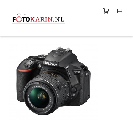
I'm looking for
product
in a size
size
.
Show me the
colour
items.
Super Search