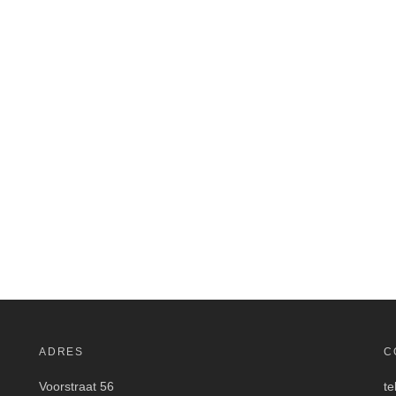
ADRES
C
Voorstraat 56
te