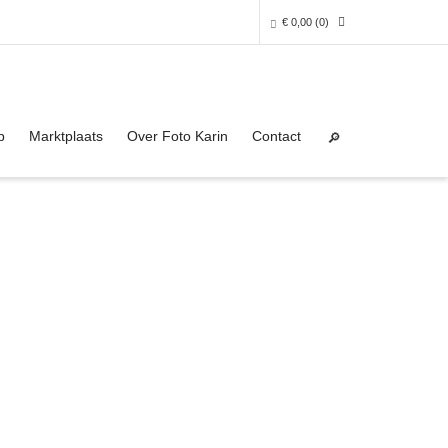
€
0,00
(0)
Super Search
0 producten in het winkelmandje
p
Marktplaats
Over Foto Karin
Contact
Je winkelmandje is helaas leeg.
NAAR DE SHOP