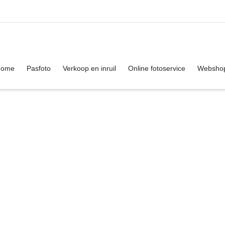
. Show me the
colour
items.
Home
Pasfoto
Verkoop en inruil
Online fotoservice
Websho