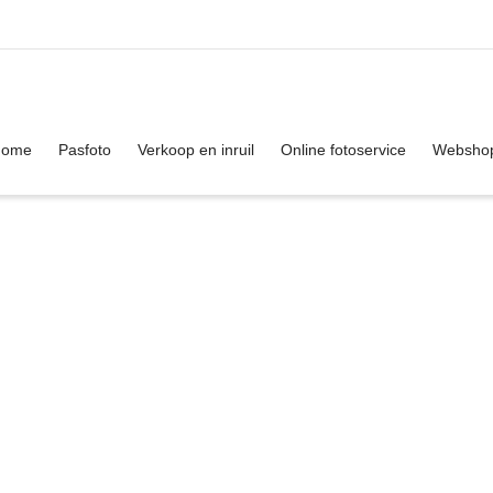
. Show me the
colour
items.
Home
Pasfoto
Verkoop en inruil
Online fotoservice
Websho