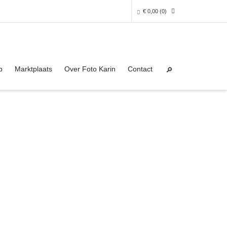
€
0,00
(0)
Super Search
0 producten in het winkelmandje
p
Marktplaats
Over Foto Karin
Contact
Je winkelmandje is helaas leeg.
NAAR DE SHOP