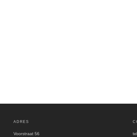
ADRES
C
Voorstraat 56
te