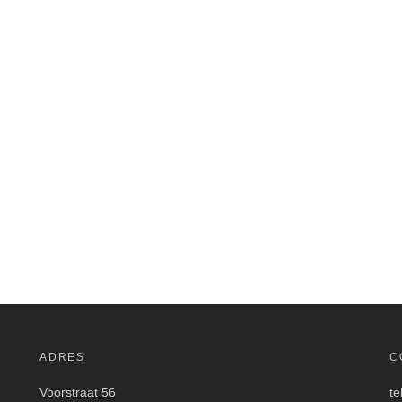
ADRES
C
Voorstraat 56
te