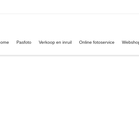
. Show me the
colour
items.
Home
Pasfoto
Verkoop en inruil
Online fotoservice
Websho