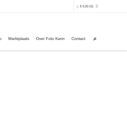
€
0,00
(0)
Super Search
0 producten in het winkelmandje
p
Marktplaats
Over Foto Karin
Contact
Je winkelmandje is helaas leeg.
NAAR DE SHOP