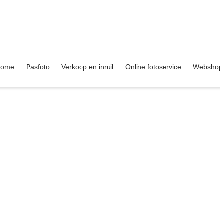
. Show me the
colour
items.
Home
Pasfoto
Verkoop en inruil
Online fotoservice
Websho