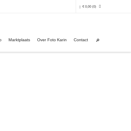
€
0,00
(0)
Super Search
0 producten in het winkelmandje
p
Marktplaats
Over Foto Karin
Contact
Je winkelmandje is helaas leeg.
NAAR DE SHOP