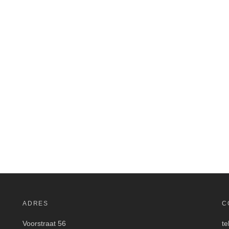
ADRES
C
Voorstraat 56
te