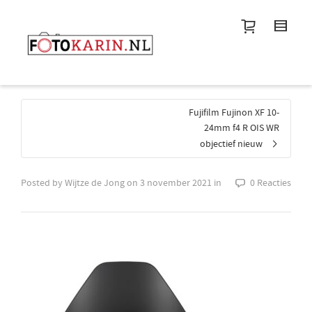
I'm looking for
product
in a size
size
.
Show me the
colour
items.
Super Search
Fujifilm Fujinon XF 10-
24mm f4 R OIS WR
objectief nieuw
Posted by
Wijtze de Jong
on
3 november 2021
in
0 Reacties