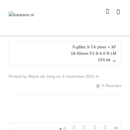
I'm looking for
product
in a size
size
.
Show me the
colour
items.
Super Search
Fujifilm X-T4 zilver + XF
18-55mm F2.8-4.0 R LM
OIS kit
Posted by
Wijtze de Jong
on
3 november 2021
in
0 Reacties
0